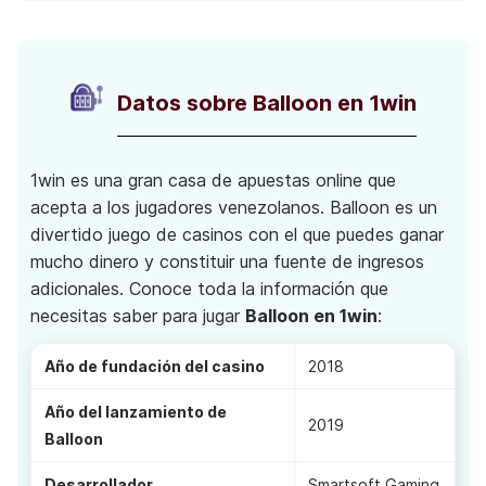
Datos sobre Balloon en 1win
1win es una gran casa de apuestas online que
acepta a los jugadores venezolanos. Balloon es un
divertido juego de casinos con el que puedes ganar
mucho dinero y constituir una fuente de ingresos
adicionales. Conoce toda la información que
necesitas saber para jugar
Balloon en 1win
:
Año de fundación del casino
2018
Año del lanzamiento de
2019
Balloon
Desarrollador
Smartsoft Gaming