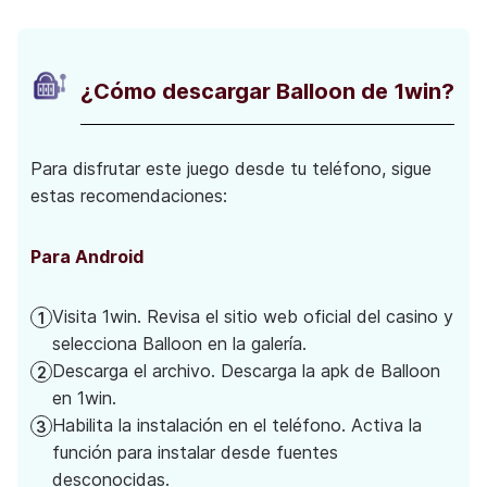
¿Cómo descargar Balloon de 1win?
Para disfrutar este juego desde tu teléfono, sigue
estas recomendaciones:
Para Android
Visita 1win. Revisa el sitio web oficial del casino y
1
selecciona Balloon en la galería.
Descarga el archivo. Descarga la apk de Balloon
2
en 1win.
Habilita la instalación en el teléfono. Activa la
3
función para instalar desde fuentes
desconocidas.