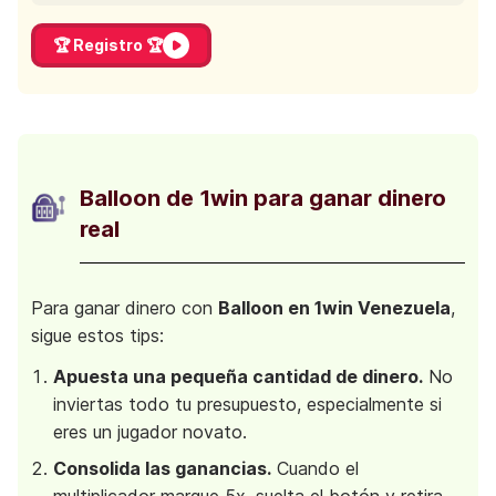
🏆 Registro 🏆
Balloon de 1win para ganar dinero
real
Para ganar dinero con
Balloon en 1win Venezuela
,
sigue estos tips:
Apuesta una pequeña cantidad de dinero.
No
inviertas todo tu presupuesto, especialmente si
eres un jugador novato.
Consolida las ganancias.
Cuando el