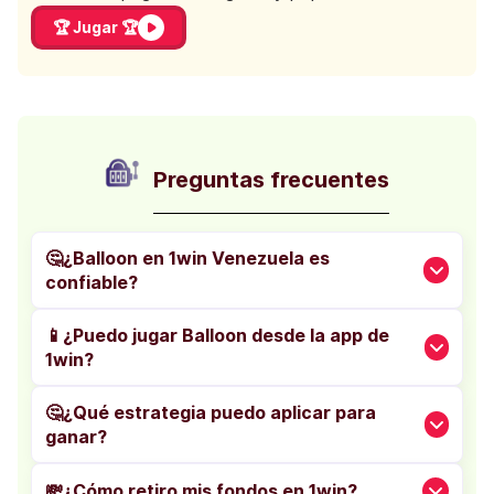
🏆 Jugar 🏆
Preguntas frecuentes
🤔¿Balloon en 1win Venezuela es
confiable?
📱¿Puedo jugar Balloon desde la app de
1win?
🤔¿Qué estrategia puedo aplicar para
ganar?
💸¿Cómo retiro mis fondos en 1win?