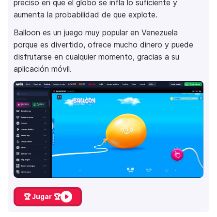
preciso en que el globo se infla lo suficiente y
aumenta la probabilidad de que explote.
Balloon es un juego muy popular en Venezuela
porque es divertido, ofrece mucho dinero y puede
disfrutarse en cualquier momento, gracias a su
aplicación móvil.
🏆 Jugar 🏆