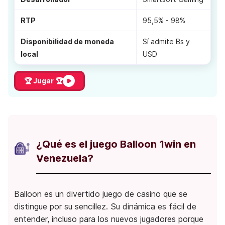
RTP
95,5% - 98%
Disponibilidad de moneda
Sí admite Bs y
local
USD
🏆 Jugar 🏆
¿Qué es el juego Balloon 1win en
Venezuela?
Balloon es un divertido juego de casino que se
distingue por su sencillez. Su dinámica es fácil de
entender, incluso para los nuevos jugadores porque