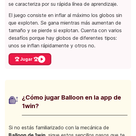
se caracteriza por su rápida línea de aprendizaje.
El juego consiste en inflar al máximo los globos sin
que exploten. Se gana mientras más aumentan de
tamaño y se pierde si explotan. Cuenta con varios
desafíos porque hay globos de diferentes tipos:
unos se inflan rápidamente y otros no.
🏆 Jugar 🏆
¿Cómo jugar Balloon en la app de
1win?
Si no estás familiarizado con la mecánica de
Balloon de 1win
, sigue estos sencillos pasos que te